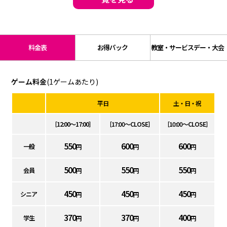
料金表
お得パック
教室・サービスデー・大会
ゲーム料金
(1ゲームあたり)
平日
土・日・祝
［12:00～17:00］
［17:00～CLOSE］
［10:00～CLOSE］
550
600
600
一般
円
円
円
500
550
550
会員
円
円
円
450
450
450
シニア
円
円
円
370
370
400
学生
円
円
円